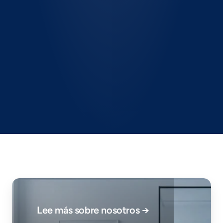
Farmatodo
Empresa Venezolana
Lee más sobre nosotros →