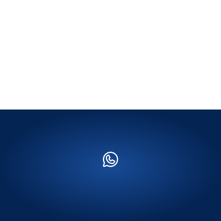
¿Necesitas
productos
al
mayor?
Cotíza Aquí Ahora